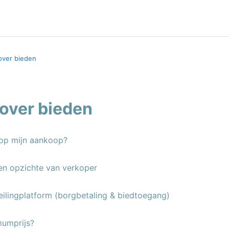
over bieden
over bieden
 op mijn aankoop?
ten opzichte van verkoper
eilingplatform (borgbetaling & biedtoegang)
mumprijs?