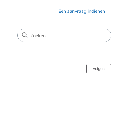
Een aanvraag indienen
Nog door ni
Volgen