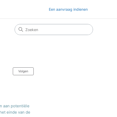
Een aanvraag indienen
Nog door niemand gevolgd
Volgen
 aan potentiële
het einde van de