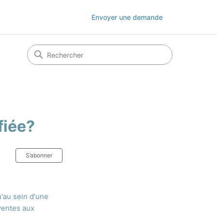
Envoyer une demande
fiée?
Pas encore suivi par quelqu'un
S’abonner
u'au sein d'une
 ventes aux