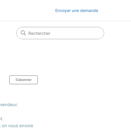
Envoyer une demande
Pas encore suivi par quelqu'un
S’abonner
 vendeur.
ot.
t on vous envoie