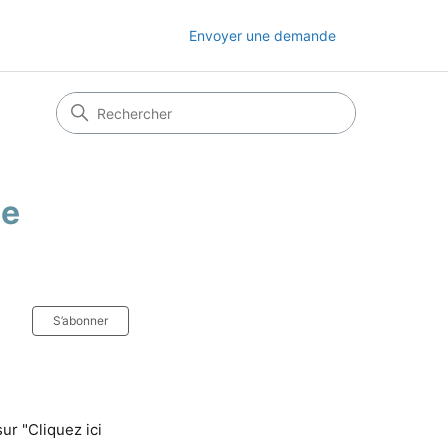
Envoyer une demande
de
Pas encore suivi par quelqu'un
S’abonner
ur "Cliquez ici 